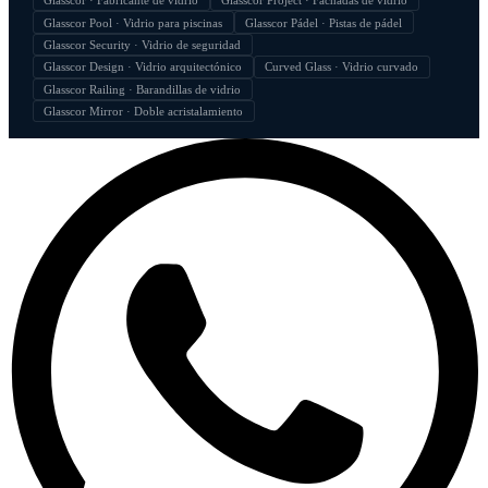
Glasscor · Fabricante de vidrio
Glasscor Project · Fachadas de vidrio
Glasscor Pool · Vidrio para piscinas
Glasscor Pádel · Pistas de pádel
Glasscor Security · Vidrio de seguridad
Glasscor Design · Vidrio arquitectónico
Curved Glass · Vidrio curvado
Glasscor Railing · Barandillas de vidrio
Glasscor Mirror · Doble acristalamiento