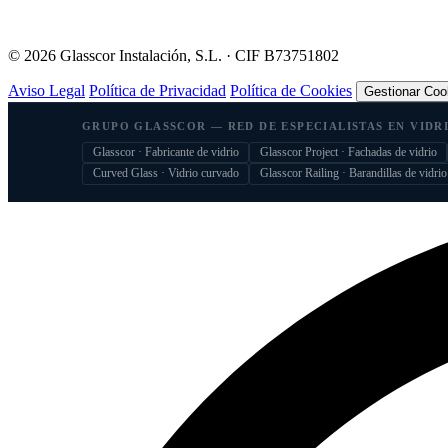
©
2026
Glasscor Instalación, S.L. · CIF B73751802
Aviso Legal
Política de Privacidad
Política de Cookies
Gestionar Coo
GRUPO GLASSCOR — RED DE ESPECIALISTAS EN VIDR
Glasscor · Fabricante de vidrio
Glasscor Project · Fachadas de vidrio
Curved Glass · Vidrio curvado
Glasscor Railing · Barandillas de vidrio