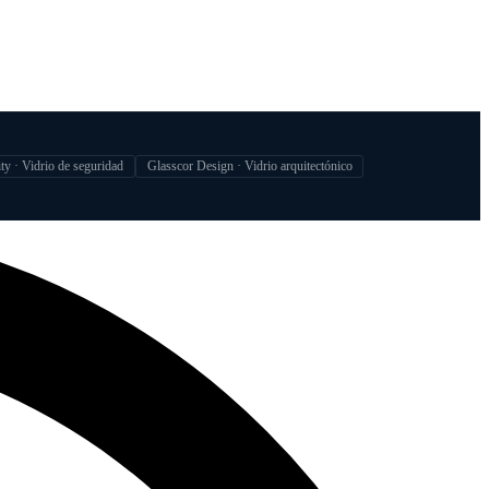
ty · Vidrio de seguridad
Glasscor Design · Vidrio arquitectónico