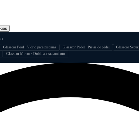
kies
IO
Glasscor Pool · Vidrio para piscinas
Glasscor Pádel · Pistas de pádel
Glasscor Securi
Glasscor Mirror · Doble acristalamiento