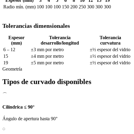
Espesor (mm)
3
4
5
6
8
10
12
15
19
Radio mín. (mm)
100
100
100
150
200
250
300
300
300
Tolerancias dimensionales
Espesor
Tolerancia
Tolerancia
(mm)
desarrollo/longitud
curvatura
6 – 12
±3 mm por metro
±½ espesor del vidrio
15
±4 mm por metro
±½ espesor del vidrio
19
±5 mm por metro
±½ espesor del vidrio
Geometría
Tipos de curvado disponibles
⌒
Cilíndrica ≤ 90°
Ángulo de apertura hasta 90°
◌