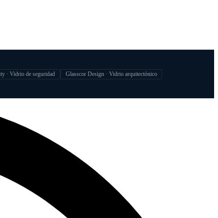
ty · Vidrio de seguridad
Glasscor Design · Vidrio arquitectónico