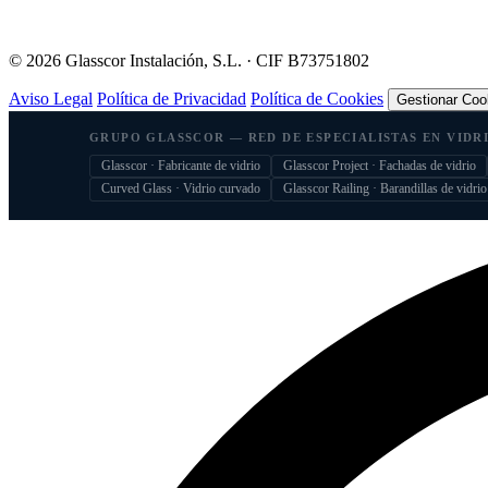
©
2026
Glasscor Instalación, S.L. · CIF B73751802
Aviso Legal
Política de Privacidad
Política de Cookies
Gestionar Coo
GRUPO GLASSCOR — RED DE ESPECIALISTAS EN VIDR
Glasscor · Fabricante de vidrio
Glasscor Project · Fachadas de vidrio
Curved Glass · Vidrio curvado
Glasscor Railing · Barandillas de vidrio