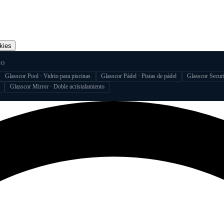
kies
IO
Glasscor Pool · Vidrio para piscinas
Glasscor Pádel · Pistas de pádel
Glasscor Securi
Glasscor Mirror · Doble acristalamiento